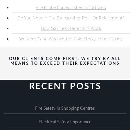
Fire Protection For Steel Structures
Do You Need A Fire Extinguisher Refill Or Relacement?
How Gas Leak Detectors Work
Western Cape Woolworths Cold Storage Case Study
OUR CLIENTS COME FIRST, WE TRY BY ALL
MEANS TO EXCEED THEIR EXPECTATIONS
RECENT POSTS
Fire Safety In Shopping Centres
Electrical Safety Importance