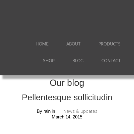
HOME
ABOUT
PRODUCTS
SHOP
BLOG
CONTACT
Our blog
Pellentesque sollicitudin
News & updates
By
rain
in
March 14, 2015