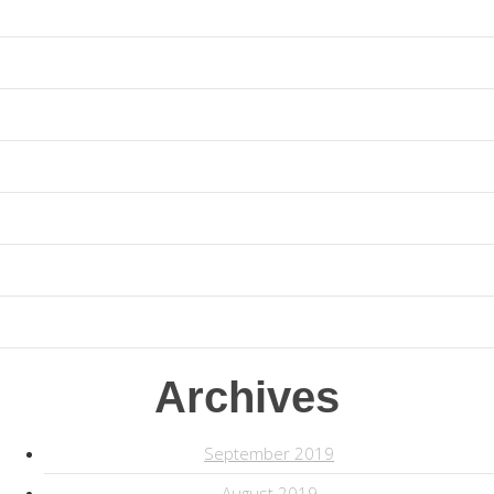
Business
Nature
News & updates
People
Technology
Uncategorised
Uncategorized
Archives
September 2019
August 2019